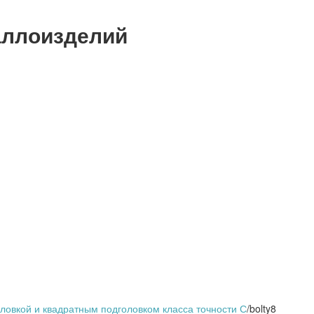
аллоизделий
ловкой и квадратным подголовком класса точности С
/
bolty8