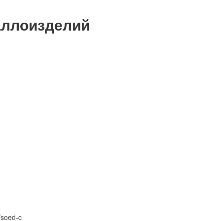
аллоизделий
/
soed-c