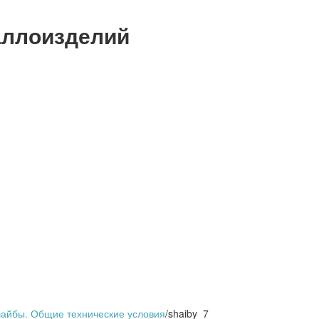
аллоизделий
шайбы. Общие технические условия
/
shaiby_7