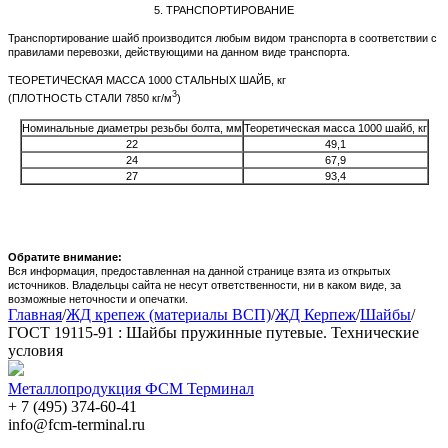
5. ТРАНСПОРТИРОВАНИЕ
Транспортирование шайб производится любым видом транспорта в соответствии с
правилами перевозки, действующими на данном виде транспорта.
ТЕОРЕТИЧЕСКАЯ МАССА 1000 СТАЛЬНЫХ ШАЙБ, кг
3
(ПЛОТНОСТЬ СТАЛИ 7850 кг/м
)
Номинальные диаметры резьбы болта, мм
Теоретическая масса 1000 шайб, кг
22
49,1
24
67,9
27
93,4
Обратите внимание:
Вся информация, предоставленная на данной странице взята из открытых
источников. Владельцы сайта не несут ответственности, ни в каком виде, за
возможные неточности и опечатки.
Главная
/
ЖД крепеж (материалы ВСП)
/
ЖД Керпеж
/
Шайбы
/
ГОСТ 19115-91 : Шайбы пружинные путевые. Технические
условия
Металлопродукция ФСМ Терминал
+ 7 (495) 374-60-41
info@fcm-terminal.ru