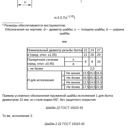
+1,05
m £ 0,7(s
)
____________
* Размеры обеспечиваются инструментом.
Обозначения на чертеже:
d
— диаметр шайбы;
s
— толщина шайбы;
b
— ширина
шайбы
мм
Номинальный диаметр резьбы болта
22
24
27
d
(пред. откл. ±1,05)
21
26
29
s
Поперечное сечение
8
9
10
(пред. откл. ±0,45)
b
r
, не более
2,0
Не менее
13,5
15,0
16,5
1
Не более
18,5
20,0
23,0
Н
для исполнения
Не менее
12,5
14,0
15,5
2
Не более
17,5
19,5
22,0
Пример условного обозначения пружинной шайбы исполнения 1 для болта
диаметром 22 мм, из стали марки 65Г, без защитного покрытия:
Шайба 22 ГОСТ 19115-91
То же, исполнения 2:
Шайба 2.22 ГОСТ 19115-91