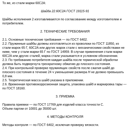
То же, из стали марки 60C2A:
Шайба 22.60С2
A
ГОСТ 19115-91
Шайбы исполнения 2 изготавливаются по согласованию между изготовителем и
потребителем.
2. ТЕХНИЧЕСКИЕ ТРЕБОВАНИЯ
2.1. Основные технические требования — по ГОСТ 6402.
2.2. Пружинные шайбы должны изготовляться из проволоки по ГОСТ 11850, из
стали марок 65 Г, 60С2А или других марок стали с механическими свойствами не
ниже, чем у стали марки 65 Г по ГОСТ 14959. В случае применения стали марки
60С2А или других сталей, марка стали указывается в условном обозначении.
2.3. По требованию потребителя каждая шайба после термической обработки
должна быть подвергнута трехкратному обжатию до плоского состояния.
2.4. При контрольной проверке пружинящих свойств после сжатия шайб до
плоского состояния в течение 24 ч уменьшение размера
Н
не должно превышать
0,8 мм.
2.5. Теоретическая масса шайб указана в приложении.
2.6. Временная противокоррозионная защита, упаковка шайб и маркировка тары —
по ГОСТ 18160.
3. ПРИЕМКА
Правила приемки — по ГОСТ 17769 для изделий класса точности С.
Объем партии от 10001 до 35000 шт.
4. МЕТОДЫ КОНТРОЛЯ
Методы контроля — по ГОСТ 6402, исключая проверку вязкости.