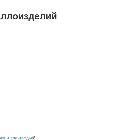
аллоизделий
ка и электроды
/
8