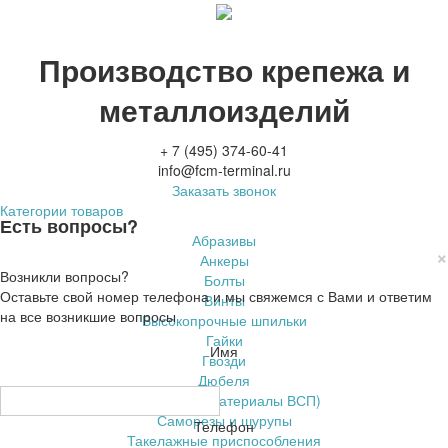
Производство крепежа и
металлоизделий
+ 7 (495) 374-60-41
info@fcm-terminal.ru
Заказать звонок
Категории товаров
Есть вопросы?
Абразивы
×
Анкеры
Возникли вопросы?
Болты
Оставьте свой номер телефона и мы свяжемся с Вами и ответим
Винты
на все возникшие вопросы
Высокопрочные шпильки
Гайки
Имя
Гвозди
Дюбеля
ЖД крепеж (материалы ВСП)
Саморезы и шурупы
Телефон
Такелажные приспособления