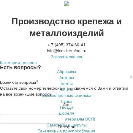
Производство крепежа и
металлоизделий
+ 7 (495) 374-60-41
info@fcm-terminal.ru
Заказать звонок
Категории товаров
Есть вопросы?
Абразивы
×
Анкеры
Возникли вопросы?
Болты
Оставьте свой номер телефона и мы свяжемся с Вами и ответим
Винты
на все возникшие вопросы
Высокопрочные шпильки
Гайки
Имя
Гвозди
Дюбеля
ЖД крепеж (материалы ВСП)
Саморезы и шурупы
Телефон
Такелажные приспособления