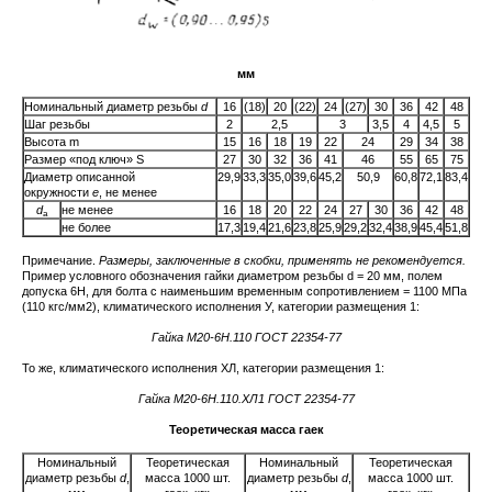
мм
Номинальный диаметр резьбы
d
16
(18)
20
(22)
24
(27)
30
36
42
48
Шаг резьбы
2
2,5
3
3,5
4
4,5
5
Высота m
15
16
18
19
22
24
29
34
38
Размер «под ключ» S
27
30
32
36
41
46
55
65
75
Диаметр описанной
29,9
33,3
35,0
39,6
45,2
50,9
60,8
72,1
83,4
окружности
е
, не менее
d
не менее
16
18
20
22
24
27
30
36
42
48
a
не более
17,3
19,4
21,6
23,8
25,9
29,2
32,4
38,9
45,4
51,8
Примечание.
Размеры, заключенные в скобки, применять не рекомендуется.
Пример условного обозначения гайки диаметром резьбы d = 20 мм, полем
допуска 6Н, для болта с наименьшим временным сопротивлением = 1100 МПа
(110 кгс/мм2), климатического исполнения У, категории размещения 1:
Гайка М20-6Н.110 ГОСТ 22354-77
То же, климатического исполнения ХЛ, категории размещения 1:
Гайка М20-6Н.110.ХЛ1 ГОСТ 22354-77
Теоретическая масса гаек
Номинальный
Теоретическая
Номинальный
Теоретическая
диаметр резьбы
d
,
масса 1000 шт.
диаметр резьбы
d
,
масса 1000 шт.