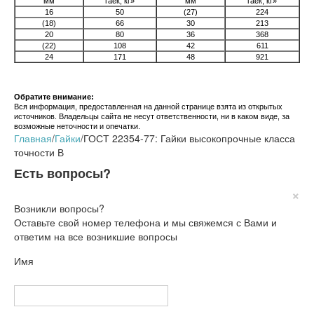
мм
гаек, кг»
мм
гаек, кг»
16
50
(27)
224
(18)
66
30
213
20
80
36
368
(22)
108
42
611
24
171
48
921
Обратите внимание:
Вся информация, предоставленная на данной странице взята из открытых
источников. Владельцы сайта не несут ответственности, ни в каком виде, за
возможные неточности и опечатки.
Главная
/
Гайки
/
ГОСТ 22354-77: Гайки высокопрочные класса
точности В
Есть вопросы?
×
Возникли вопросы?
Оставьте свой номер телефона и мы свяжемся с Вами и
ответим на все возникшие вопросы
Имя