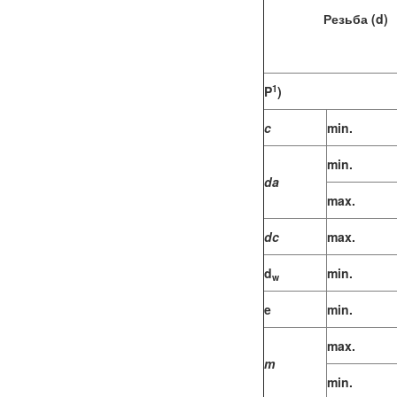
Резьба (d)
1
P
)
c
min.
min.
d
a
max.
d
c
max.
d
min.
w
e
min.
max.
m
min.