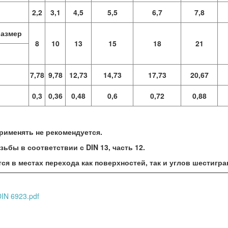
2,2
3,1
4,5
5,5
6,7
7,8
размер
8
10
13
15
18
21
7,78
9,78
12,73
14,73
17,73
20,67
0,3
0,36
0,48
0,6
0,72
0,88
рименять не рекомендуется.
зьбы в соответствии с DIN 13, часть 12.
ся в местах перехода как поверхностей, так и углов шестигра
IN 6923.pdf