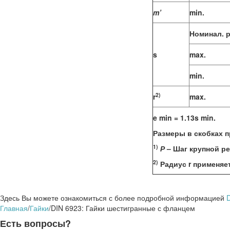
m’
min.
Номинал. 
s
max.
min.
2)
r
max.
e min = 1.13s min.
Размеры в скобках п
1)
Р
– Шаг крупной ре
2)
Радиус r применяет
Здесь Вы можете ознакомиться с более подробной информацией
D
Главная
/
Гайки
/
DIN 6923: Гайки шестигранные с фланцем
Есть вопросы?