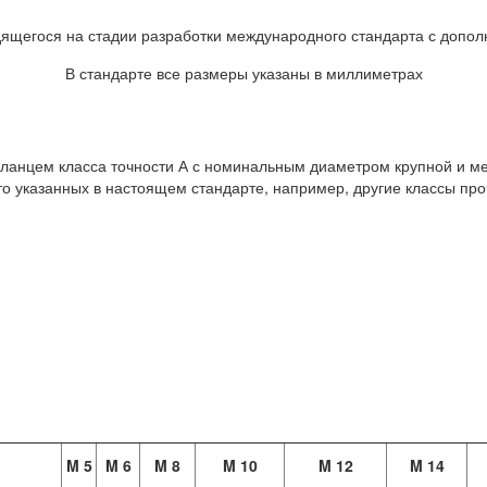
дящегося на стадии разработки международного стандарта с доп
В стандарте все размеры указаны в миллиметрах
ланцем класса точности А с номинальным диаметром крупной и ме
то указанных в настоящем стандарте, например, другие классы пр
M 5
M 6
M 8
M 10
M 12
M 14