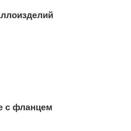
аллоизделий
е с фланцем