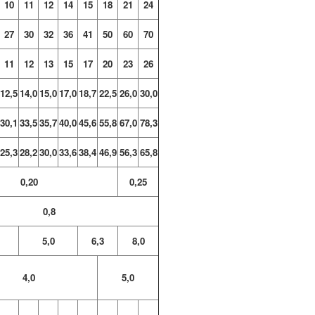
10
11
12
14
15
18
21
24
27
30
32
36
41
50
60
70
11
12
13
15
17
20
23
26
12,5
14,0
15,0
17,0
18,7
22,5
26,0
30,0
30,1
33,5
35,7
40,0
45,6
55,8
67,0
78,3
25,3
28,2
30,0
33,6
38,4
46,9
56,3
65,8
0,20
0,25
0,8
5,0
6,3
8,0
4,0
5,0