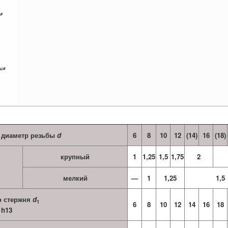
 диаметр резьбы
d
6
8
10
12
(14)
16
(18)
крупный
1
1,25
1,5
1,75
2
мелкий
—
1
1,25
1,5
р стержня
d
1
6
8
10
12
14
16
18
h13