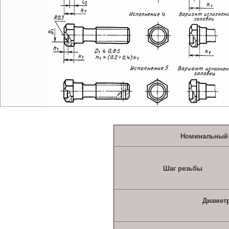
Номинальный
Шаг резьбы
Диамет