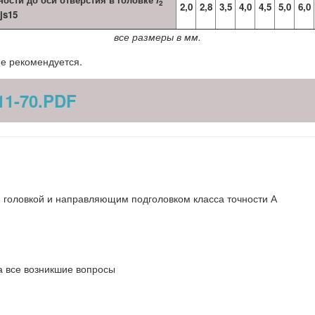
2
2,0
2,8
3,5
4,0
4,5
5,0
6,0
js15
все размеры в мм.
не рекомендуется.
11-70.PDF
 головкой и направляющим подголовком класса точности А
а все возникшие вопросы