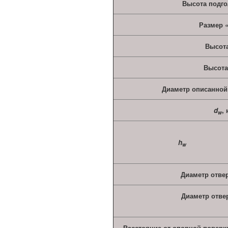
Высота подг
Размер 
Высот
Высота
Диаметр описанной
d
,
w
h
w
Диаметр отве
Диаметр отве
Расстояние от опорной поверх