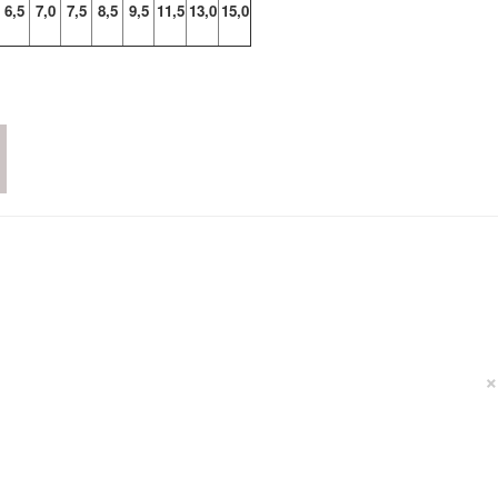
6,5
7,0
7,5
8,5
9,5
11,5
13,0
15,0
×