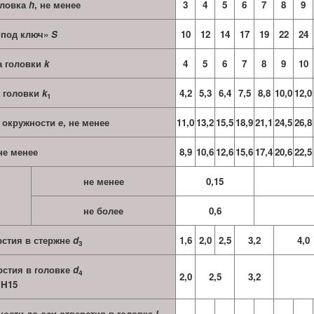
оловка
h
, не менее
3
4
5
6
7
8
9
«под ключ»
S
10
12
14
17
19
22
24
а головки
k
4
5
6
7
8
9
10
 головки
k
4,2
5,3
6,4
7,5
8,8
10,0
12,0
1
 окружности
е
, не менее
11,0
13,2
15,5
18,9
21,1
24,5
26,8
 не менее
8,9
10,6
12,6
15,6
17,4
20,6
22,5
не менее
0,15
не более
0,6
рстия в стержне
d
1,6
2,0
2,5
3,2
4,0
3
рстия в головке
d
4
2,0
2,5
3,2
H15
ности до оси отверстия в головке
l