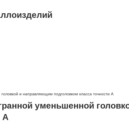
аллоизделий
 головкой и направляющим подголовком класса точности А
игранной уменьшенной голов
 А