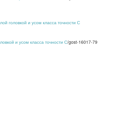
лой головкой и усом класса точности С
ловкой и усом класса точности С
/
gost-16017-79