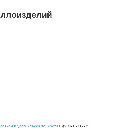
аллоизделий
ловкой и усом класса точности С
/
gost-16017-79