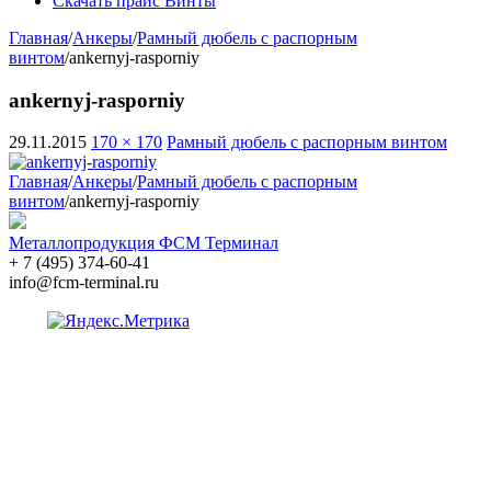
Скачать прайс Винты
Главная
/
Анкеры
/
Рамный дюбель с распорным
винтом
/
ankernyj-rasporniy
ankernyj-rasporniy
29.11.2015
170 × 170
Рамный дюбель с распорным винтом
Главная
/
Анкеры
/
Рамный дюбель с распорным
винтом
/
ankernyj-rasporniy
Металлопродукция ФСМ Терминал
+ 7 (495) 374-60-41
info@fcm-terminal.ru