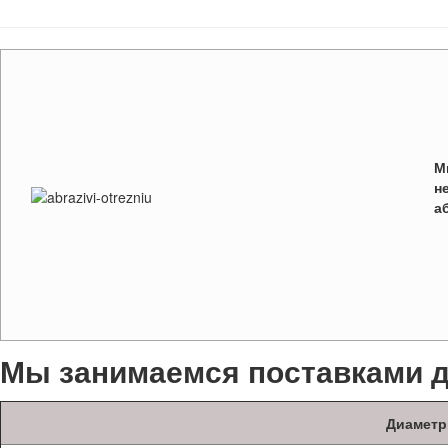
М
н
а
Мы занимаемся поставками 
Диаметр