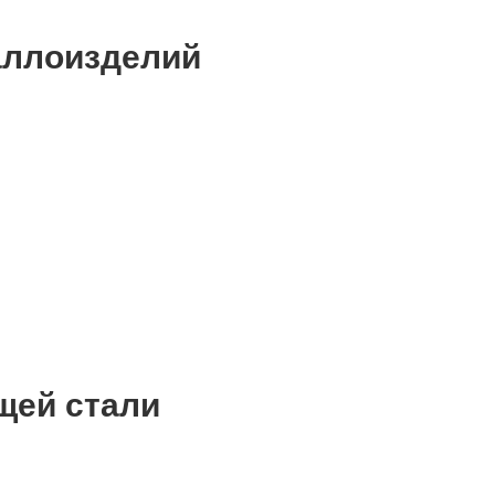
аллоизделий
щей стали