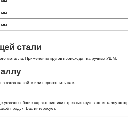
0 мм
5 мм
0 мм
щей стали
его металла. Применение кругов происходит на ручных УШМ.
таллу
на заказ на сайте или перезвонить нам.
е указаны общие характеристики отрезных кругов по металлу кото
акой продукт Вас интересует.