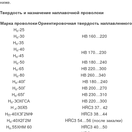
ниже.
Твердость и назначение наплавочной проволоки
Марка проволоки
Ориентировочная твердость наплавленного
Н
-25
п
Н
-30
НВ 160…220
п
Н
-35
п
Н
-40
п
НВ 170…230
Н
-45
п
Н
-50
НВ 180…240
п
Н
-65
НВ 220…300
п
Н
-80
НВ 260…340
п
Н
-40Г
НВ 180…240
п
Н
-50Г
НВ 200…270
п
Н
-65Г
НВ 230…310
п
Н
-ЗОХГСА
НВ 220…300
п
Н
-30X5
HRC3 37.. 42
л
Н
-40ХЗГ2МФ
HRC3 38…44
П
Н
-40Х2Г2М
HRC3 54…56 (после закалки)
п
Н
55ХНМ 60
HRC3 40…50
п-