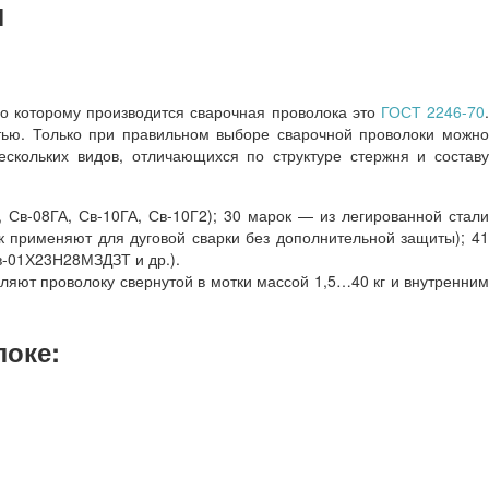
ы
 которому производится сварочная проволока это
ГОСТ 2246-70
стью. Только при правильном выборе сварочной проволоки можно
скольких видов, отличающихся по структуре стержня и составу
 Св-08ГА, Св-10ГА, Св-10Г2); 30 марок — из легированной стали
 применяют для дуговой сварки без дополнительной защиты); 41
в-01Х23Н28МЗДЗТ и др.).
тавляют проволоку свернутой в мотки массой 1,5…40 кг и внутренним
локе: