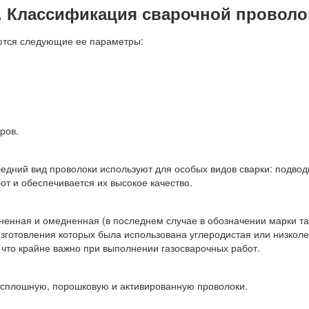
 . Классификация сварочной проволо
ются следующие ее параметры:
ров.
едний вид проволоки используют для особых видов сварки: подвод
 и обеспечивается их высокое качество.
ненная и омедненная (в последнем случае в обозначении марки так
отовления которых была использована углеродистая или низколеги
, что крайне важно при выполнении газосварочных работ.
а сплошную, порошковую и активированную проволоки.