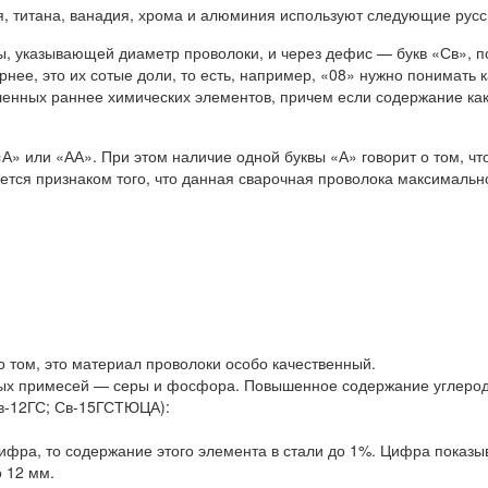
, титана, ванадия, хрома и алюминия используют следующие русские
 указывающей диаметр проволоки, и через дефис — букв «Св», по
рнее, это их сотые доли, то есть, например, «08» нужно понимат
сленных раннее химических элементов, причем если содержание как
 «А» или «АА». При этом наличие одной буквы «А» говорит о том, 
ляется признаком того, что данная сварочная проволока максималь
 о том, это материал проволоки особо качественный.
ых примесей — серы и фосфора. Повышенное содержание углерода
Св-12ГС; Св-15ГСТЮЦА):
ифра, то содержание этого элемента в стали до 1%. Цифра показы
 12 мм.