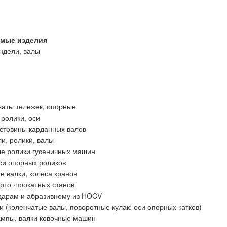
мые изделия
ндели, валы
каты тележек, опорные
ролики, оси
¬стовины карданных валов
и, ролики, валы
е ролики гусеничных машин
оси опорных роликов
 валки, колеса кранов
орто¬прокатных станов
дарам и абразивному из HOCV
 (коленчатые валы, поворотные кулак: оси опорных катков)
мпы, валки ковочные машин