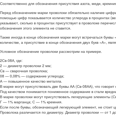
Соответственно для обозначения присутствия азота, меди, кремния
Перед обозначением марки проволоки обязательно наличие цифры,
помощью цифр показывается количество углерода в процентах (ве
указывают, сколько в процентах присутствует в проволоке перечи
обозначения этого элемента не ставится.
Также иногда в конце обозначения марки могут встречаться буквы
количестве, а присутствие в конце обозначения двух букв «А», яв
Условное обозначение проволоки рассмотрим на примере.
2Св-08А, где:
2 — диаметр проволоки 2 мм;
Св — сварочная проволока;
08 — 0,08% — содержание углерода;
А — повышенное качество металла.
В марке могут присутствовать две буквы АА (Св-08АА), что говорит
Под качеством понимается пониженное содержание в стали вредн
В марке проволоки могут присутствовать легирующие элементы (
Г — 1% марганца; С — 1% кремния.
Если после буквы, обозначающей легирующий элемент, не стоит ц
Проволока различается по диаметру. Диаметр проволоки — от 1 до