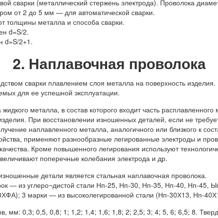
овой сварки (металлический стержень электрода). Проволока диам
ром от 2 до 5 мм — для автоматической сварки.
от толщины металла и способа сварки.
ен d=S/2.
н d=S/2+1.
2. Наплавочная проволока
твом сварки плавлением слоя металла на поверхность изделия. 
емых для ее успешной эксплуатации.
идкого металла, в состав которого входит часть расплавленного
зделия. При восстановлении изношенных деталей, если не требует
лучение наплавленного металла, аналогичного или близкого к сос
войства, применяют разнообразные легированные электроды и пров
качества. Кроме повышенного легирования используют технологиче
увеличивают поперечные колебания электрода и др.
изношенные детали является стальная наплавочная проволока.
 — из углеро¬дистой стали Нп-25, Нп-30, Нп-35, Нп-40, Нп-45, Ып
ХФА); 3 марки — из высоколегированной стали (Нп-30Х13, Нп-40Х1
0,3; 0,5, 0,8; 1; 1,2; 1,4; 1,6; 1,8; 2; 2,5; 3; 4; 5, 6; 6,5; 8. Т