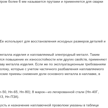
етром более 6 мм называется прутами и применяется для сварки
Ее используют для восстановления исходных размеров деталей и
 металла изделия и наплавляемый электродный металл. Таким
ся повышение их износостойкости или других свойств, применяют
таву металла изделия. Если же по эксплуатационным требованиям
олоку, которые с учетом частичного разбавления наплавляемого
ские приемы снижения доли основного металла в наплавке, в
-50, Нп-65, Нп-80); 8 марок—из легированной стали (Нп-40Г,
3, Нп-ПЗА).
вердость и назначение наплавочной проволоки указаны в таблице