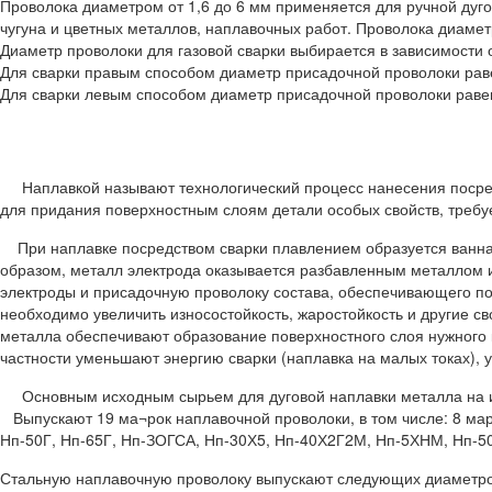
Проволока диаметром от 1,6 до 6 мм применяется для ручной дуг
чугуна и цветных металлов, наплавочных работ. Проволока диамет
Диаметр проволоки для газовой сварки выбирается в зависимости 
Для сварки правым способом диаметр присадочной проволоки рав
Для сварки левым способом диаметр присадочной проволоки раве
Наплавкой называют технологический процесс нанесения посредс
для придания поверхностным слоям детали особых свойств, требу
При наплавке посредством сварки плавлением образуется ванна ж
образом, металл электрода оказывается разбавленным металлом и
электроды и присадочную проволоку состава, обеспечивающего по
необходимо увеличить износостойкость, жаростойкость и другие с
металла обеспечивают образование поверхностного слоя нужного 
частности уменьшают энергию сварки (наплавка на малых токах), 
Основным исходным сырьем для дуговой наплавки металла на 
Выпускают 19 ма¬рок наплавочной проволоки, в том числе: 8 марок
Нп-50Г, Нп-65Г, Нп-ЗОГСА, Нп-30Х5, Нп-40Х2Г2М, Нп-5ХНМ, Нп-50
Стальную наплавочную проволоку выпускают следующих диаметров, мм: 