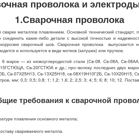
вочная проволока и электрод
1.Сварочная проволока
арке металлов плавлением. Основной технический стандарт, по
мо соединить какие-либо детали с высокой точностью и надежно
 коррозии сварочный шов. Сварочная проволока выпускается не
ится и используется в виде мотков (катушек) или прутков.
 марок — из низкоуглеродистой стали (Св-08. Св-08А, Св-08АА,
-15ГСТЮЦА, Св-20ГСТЮА и др.; про¬волоку последних двух марок
0Б, Св-07Х25Н13, Св-13Х25Н18, св-08Х19Н10Г2Б, Св-10Х20Н15, С
: 0,3; 0,5; 0,8; 1; 1,2; 1,6; 2; 2,5; 3; 4; 5; 6; 8; 10; 12. Пос
бщие требования к сварочной прово
атуре плавления основного металла;
составу свариваемого металла.