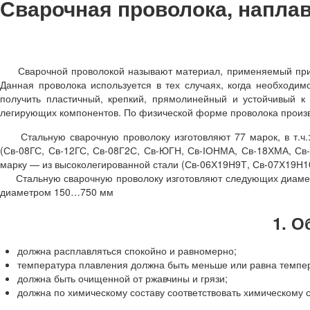
Сварочная проволока, напла
Сварочной проволокой называют материал, применяемый при св
Данная проволока используется в тех случаях, когда необходи
получить пластичный, крепкий, прямолинейный и устойчивый к
легирующих компонентов. По физической форме проволока производ
Стальную сварочную проволоку изготовляют 77 марок, в т.ч.: 6
(Св-08ГС, Св-12ГС, Св-08Г2С, Св-ЮГН, Св-ІОНМА, Св-18ХМА, Св
марку — из высоколегированной стали (Св-06Х19Н9Т, Св-07Х19Н1
Стальную сварочную проволоку изготовляют следующих диаметров, мм
диаметром 150…750 мм
1. О
должна расплавляться спокойно и равномерно;
температура плавления должна быть меньше или равна темпер
должна быть очищенной от ржавчины и грязи;
должна по химическому составу соответствовать химическому 