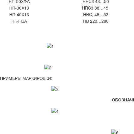
НП-50ХФА
HRC3 43…50
НП-30Х13
HRC3 38…45
НП-40Х13
HRC, 45…52
Нп-ГІЗА
НВ 220…280
ПРИМЕРЫ МАРКИРОВКИ:
ОБОЗНАЧ